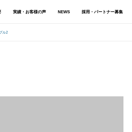
要
実績・お客様の声
NEWS
採用・パートナー募集
プル2
G
VISION
企業理念
光触媒溶剤ルネ36
環境・
5
り扱い
ロ
特許取得済、24時間抗
全ての人が
ィングサ
菌、抗ウィルス空間を
に生活する
実現する光触媒溶剤
伝い