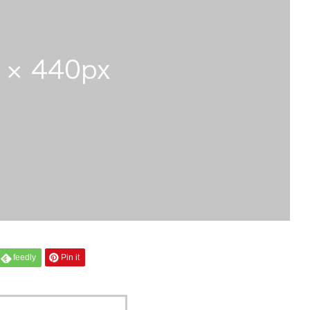
feedly
Pin it