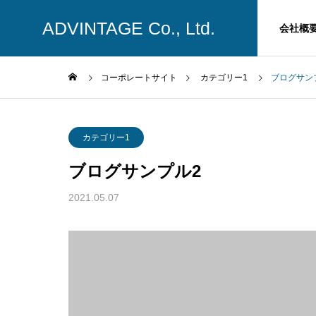
ADVINTAGE Co., Ltd.
HOME
事業内容
会社概
コーポレートサイト
カテゴリー1
ブログサン
GREETIN
カテゴリー1
代表挨拶
ブログサンプル2
COMPANY
2021.05.07
会社概要
ACCESS
ウルトラファイン
アクセス
ミスト噴射機
光抗菌プ
世界一超微粒の霧を噴
光触媒コーテ
射可能
ービス