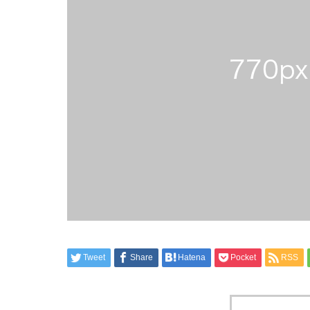
Tweet
Share
Hatena
Pocket
RSS